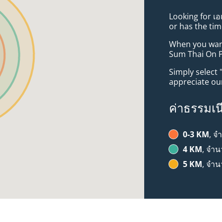
Looking for เ
or has the tim
When you want 
Sum Thai On P
Simply select 
appreciate our
ค่าธรรมเน
0-3 KM
, จ
4 KM
, จำน
5 KM
, จำน