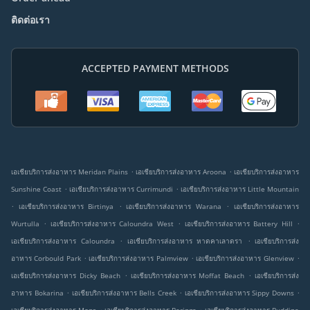
ติดต่อเรา
ACCEPTED PAYMENT METHODS
.
.
เอเชียบริการส่งอาหาร Meridan Plains
เอเชียบริการส่งอาหาร Aroona
เอเชียบริการส่งอาหาร
.
.
Sunshine Coast
เอเชียบริการส่งอาหาร Currimundi
เอเชียบริการส่งอาหาร Little Mountain
.
.
.
เอเชียบริการส่งอาหาร Birtinya
เอเชียบริการส่งอาหาร Warana
เอเชียบริการส่งอาหาร
.
.
.
Wurtulla
เอเชียบริการส่งอาหาร Caloundra West
เอเชียบริการส่งอาหาร Battery Hill
.
.
เอเชียบริการส่งอาหาร Caloundra
เอเชียบริการส่งอาหาร หาดคาเลาดรา
เอเชียบริการส่ง
.
.
.
อาหาร Corbould Park
เอเชียบริการส่งอาหาร Palmview
เอเชียบริการส่งอาหาร Glenview
.
.
เอเชียบริการส่งอาหาร Dicky Beach
เอเชียบริการส่งอาหาร Moffat Beach
เอเชียบริการส่ง
.
.
.
อาหาร Bokarina
เอเชียบริการส่งอาหาร Bells Creek
เอเชียบริการส่งอาหาร Sippy Downs
.
.