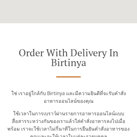
Order With Delivery In
Birtinya
ใช่ เราอยู่ใกล้กับ Birtinya และมีความยินดีที่จะรับคำสั่ง
อาหารออนไลน์ของคุณ
ใช้เวลาในการเบราว์ผ่านรายการอาหารออนไลน์แบบ
สื่อสารระหว่างกันของเราแล้วใส่คำสั่งอาหารลงไปเมื่อ
พร้อม เราจะใช้เวลาไม่กี่นาทีในการยืนยันคำสั่งอาหารของ
คุณและจะให้เวลาในแต่ละรายบุคคล