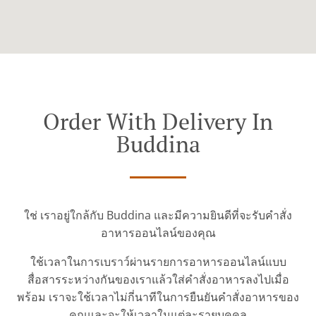
Order With Delivery In
Buddina
ใช่ เราอยู่ใกล้กับ Buddina และมีความยินดีที่จะรับคำสั่ง
อาหารออนไลน์ของคุณ
ใช้เวลาในการเบราว์ผ่านรายการอาหารออนไลน์แบบ
สื่อสารระหว่างกันของเราแล้วใส่คำสั่งอาหารลงไปเมื่อ
พร้อม เราจะใช้เวลาไม่กี่นาทีในการยืนยันคำสั่งอาหารของ
คุณและจะให้เวลาในแต่ละรายบุคคล