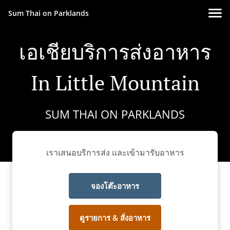
Sum Thai on Parklands
เอเชียบริการส่งอาหาร
In Little Mountain
SUM THAI ON PARKLANDS
เราเสนอบริการส่ง และเข้ามารับอาหาร
จองโต๊ะอาหาร
ดูรายการ & สั่งอาหาร