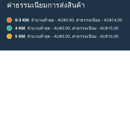
ค่าธรรมเนียมการส่งสินค้า
0-3 KM
, จำนวนต่ำสุด - AU$0.00, ค่าธรรมเนียม - AU$14.00
4 KM
, จำนวนต่ำสุด - AU$0.00, ค่าธรรมเนียม - AU$15.00
5 KM
, จำนวนต่ำสุด - AU$0.00, ค่าธรรมเนียม - AU$16.00