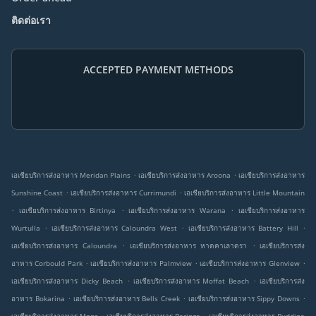
ติดต่อเรา
ACCEPTED PAYMENT METHODS
.
.
เอเชียบริการส่งอาหาร Meridan Plains
เอเชียบริการส่งอาหาร Aroona
เอเชียบริการส่งอาหาร
.
.
Sunshine Coast
เอเชียบริการส่งอาหาร Currimundi
เอเชียบริการส่งอาหาร Little Mountain
.
.
.
เอเชียบริการส่งอาหาร Birtinya
เอเชียบริการส่งอาหาร Warana
เอเชียบริการส่งอาหาร
.
.
.
Wurtulla
เอเชียบริการส่งอาหาร Caloundra West
เอเชียบริการส่งอาหาร Battery Hill
.
.
เอเชียบริการส่งอาหาร Caloundra
เอเชียบริการส่งอาหาร หาดคาเลาดรา
เอเชียบริการส่ง
.
.
.
อาหาร Corbould Park
เอเชียบริการส่งอาหาร Palmview
เอเชียบริการส่งอาหาร Glenview
.
.
เอเชียบริการส่งอาหาร Dicky Beach
เอเชียบริการส่งอาหาร Moffat Beach
เอเชียบริการส่ง
.
.
.
อาหาร Bokarina
เอเชียบริการส่งอาหาร Bells Creek
เอเชียบริการส่งอาหาร Sippy Downs
.
.